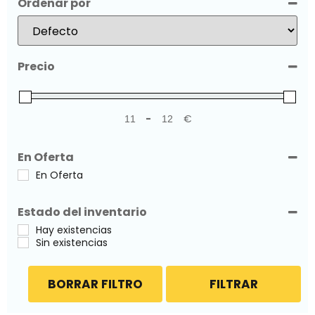
Ordenar por
Sort Products
Precio
-
€
Minimum Price
Maximum Price
En Oferta
En Oferta
Estado del inventario
Hay existencias
Sin existencias
BORRAR FILTRO
FILTRAR