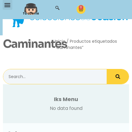
0
Tu cuenta
Caminantes
Inicio
/ Productos etiquetados
“Caminantes”
Iks Menu
No data found