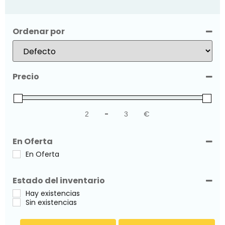
Ordenar por
Sort Products
Precio
-
€
Minimum Price
Maximum Price
En Oferta
En Oferta
Estado del inventario
Hay existencias
Sin existencias