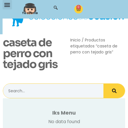
0
Tu cuenta
caseta de
Inicio
/ Productos
etiquetados “caseta de
perro con
perro con tejado gris”
tejado gris
Iks Menu
No data found