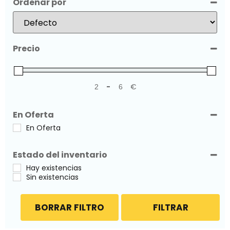
Ordenar por
Sort Products
Precio
-
€
Minimum Price
Maximum Price
En Oferta
En Oferta
Estado del inventario
Hay existencias
Sin existencias
BORRAR FILTRO
FILTRAR