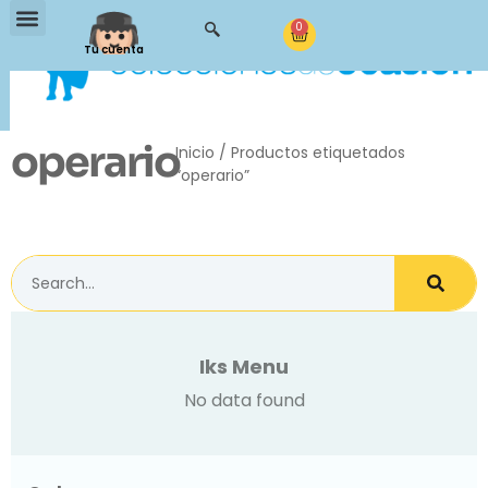
0
Tu cuenta
operario
Inicio
/ Productos etiquetados
“operario”
Iks Menu
No data found