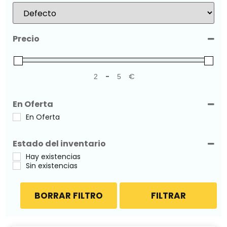
Sort Products
Precio
-
€
Minimum Price
Maximum Price
En Oferta
En Oferta
Estado del inventario
Hay existencias
Sin existencias
BORRAR FILTRO
FILTRAR