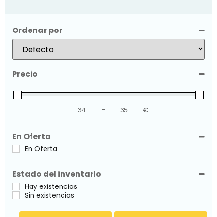
Ordenar por
Sort Products
Precio
-
€
Minimum Price
Maximum Price
En Oferta
En Oferta
Estado del inventario
Hay existencias
Sin existencias