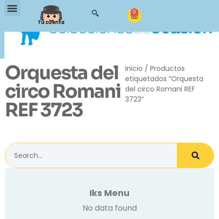
0
Tu cuenta
Orquesta del
Inicio
/ Productos
etiquetados “Orquesta
circo Romani
del circo Romani REF
3723”
REF 3723
Iks Menu
No data found