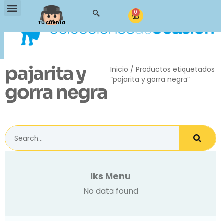
0
Tu cuenta
pajarita y
Inicio
/ Productos etiquetados
“pajarita y gorra negra”
gorra negra
Iks Menu
No data found