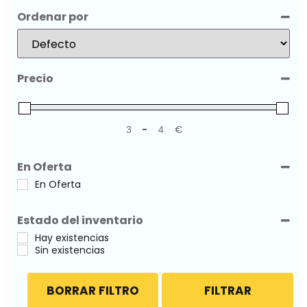
Ordenar por
Sort Products
Precio
-
€
Minimum Price
Maximum Price
En Oferta
En Oferta
Estado del inventario
Hay existencias
Sin existencias
BORRAR FILTRO
FILTRAR