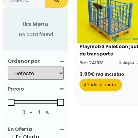
Iks Menu
No data found
Playmobil Palet con jau
de transporte
Ordenar por
2 disponi
Ref: 241631
Sort Products
3,99
€
Iva Incluido
Añadir al carrito
Precio
-
€
Minimum Price
Maximum Price
En Oferta
En Oferta