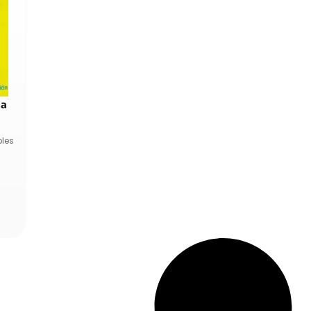
la
bles