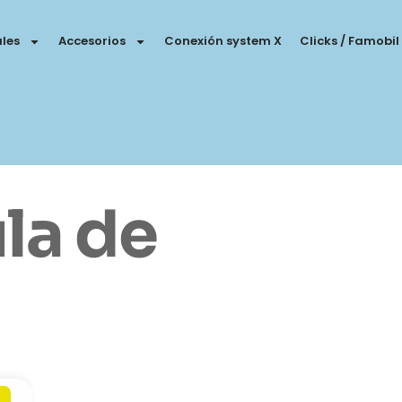
les
Accesorios
Conexión system X
Clicks / Famobil
ula de