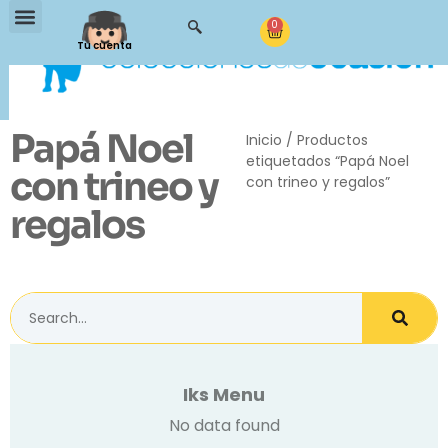
0
Tu cuenta
Papá Noel
Inicio
/ Productos
etiquetados “Papá Noel
con trineo y
con trineo y regalos”
regalos
Iks Menu
No data found