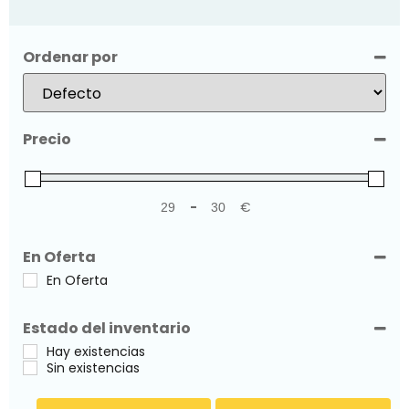
Ordenar por
Sort Products
Precio
-
€
Minimum Price
Maximum Price
En Oferta
En Oferta
Estado del inventario
Hay existencias
Sin existencias