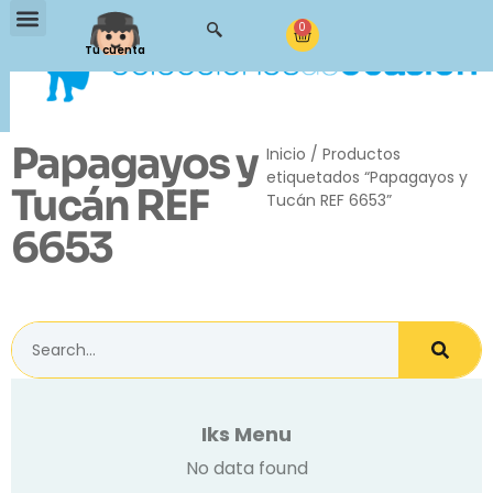
0
Tu cuenta
Papagayos y
Inicio
/ Productos
etiquetados “Papagayos y
Tucán REF
Tucán REF 6653”
6653
Iks Menu
No data found