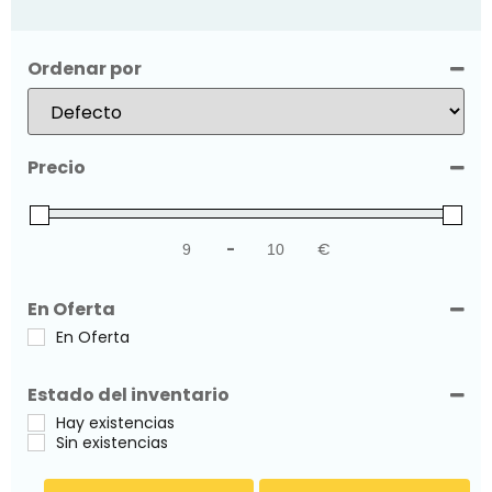
Ordenar por
Sort Products
Precio
-
€
Minimum Price
Maximum Price
En Oferta
En Oferta
Estado del inventario
Hay existencias
Sin existencias