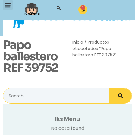
0
Tu cuenta
Papo
Inicio
/ Productos
etiquetados “Papo
ballestero
ballestero REF 39752”
REF 39752
Iks Menu
No data found