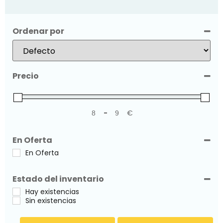
Ordenar por
Sort Products
Precio
-
€
Minimum Price
Maximum Price
En Oferta
En Oferta
Estado del inventario
Hay existencias
Sin existencias