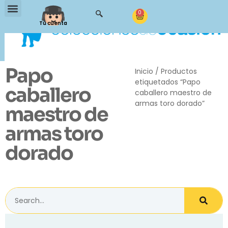
0
Tu cuenta
Papo
Inicio
/ Productos
etiquetados “Papo
caballero
caballero maestro de
armas toro dorado”
maestro de
armas toro
dorado