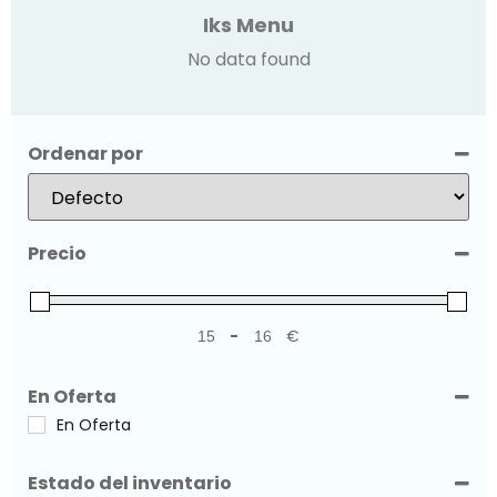
Iks Menu
No data found
Ordenar por
Sort Products
Precio
-
€
Minimum Price
Maximum Price
En Oferta
En Oferta
Estado del inventario