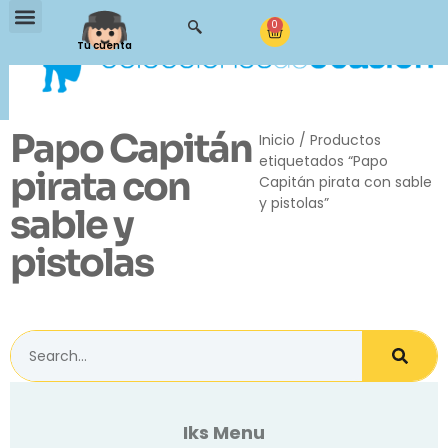
0
Tu cuenta
Papo Capitán
Inicio
/ Productos
etiquetados “Papo
pirata con
Capitán pirata con sable
y pistolas”
sable y
pistolas
Iks Menu