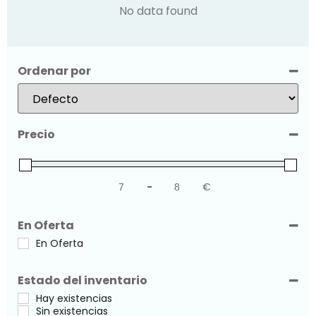
No data found
Ordenar por
Sort Products
Precio
-
€
Minimum Price
Maximum Price
En Oferta
En Oferta
Estado del inventario
Hay existencias
Sin existencias