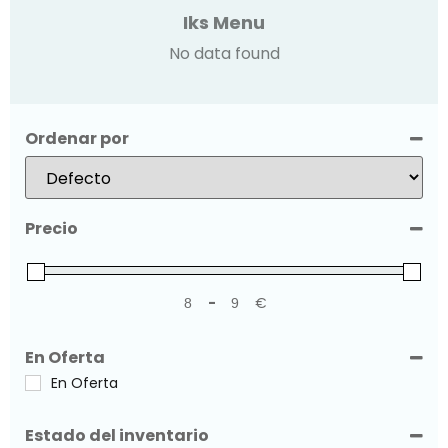
Iks Menu
No data found
Ordenar por
Sort Products
Precio
-
€
Minimum Price
Maximum Price
En Oferta
En Oferta
Estado del inventario