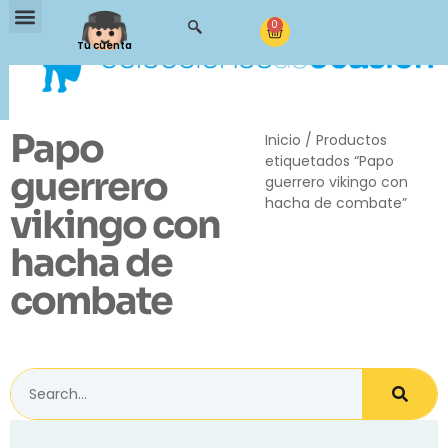
0
Tu cuenta
Papo
Inicio
/ Productos
etiquetados “Papo
guerrero
guerrero vikingo con
hacha de combate”
vikingo con
hacha de
combate