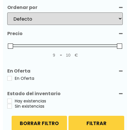
Ordenar por
Sort Products
Precio
-
€
Minimum Price
Maximum Price
En Oferta
En Oferta
Estado del inventario
Hay existencias
Sin existencias
BORRAR FILTRO
FILTRAR