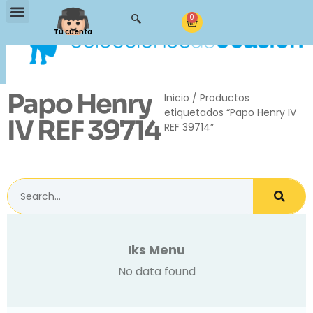
0
Tu cuenta
Papo Henry
Inicio
/ Productos
etiquetados “Papo Henry IV
IV REF 39714
REF 39714”
Iks Menu
No data found