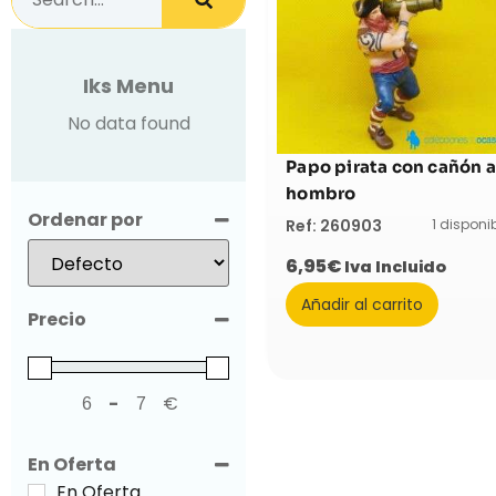
Iks Menu
No data found
Papo pirata con cañón a
hombro
Ordenar por
1 disponi
Ref: 260903
Sort Products
6,95
€
Iva Incluido
Añadir al carrito
Precio
-
€
Minimum Price
Maximum Price
En Oferta
En Oferta