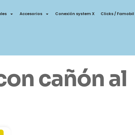
les
Accesorios
Conexión system X
Clicks / Famobil
con cañón al