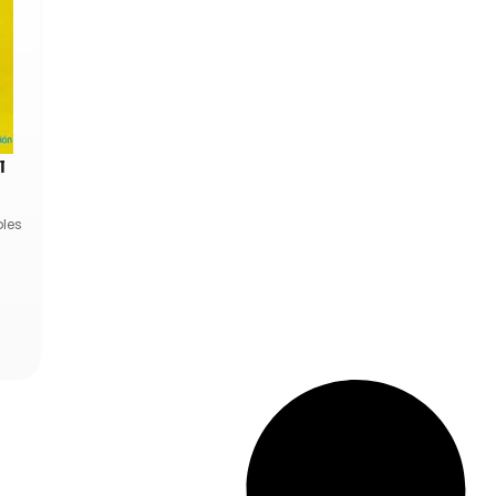
l
bles