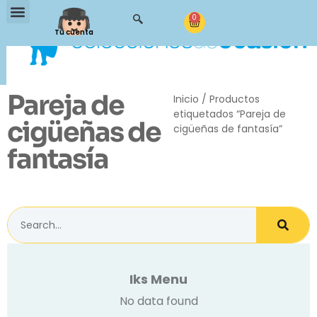
0
Tu cuenta
Pareja de
Inicio
/ Productos
etiquetados “Pareja de
cigüeñas de
cigüeñas de fantasía”
fantasía
Iks Menu
No data found