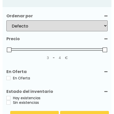
Ordenar por
Sort Products
Precio
-
€
Minimum Price
Maximum Price
En Oferta
En Oferta
Estado del inventario
Hay existencias
Sin existencias