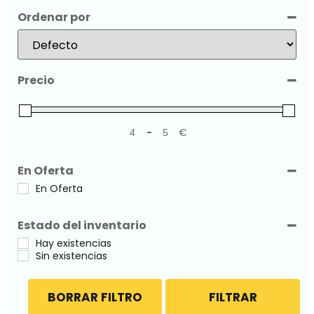
Ordenar por
Sort Products
Precio
-
€
Minimum Price
Maximum Price
En Oferta
En Oferta
Estado del inventario
Hay existencias
Sin existencias
BORRAR FILTRO
FILTRAR