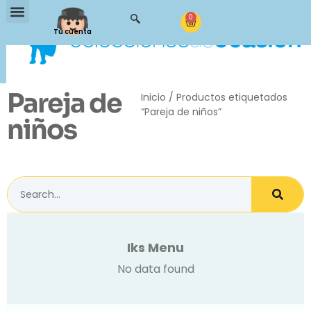
0
Tu cuenta
Pareja de
Inicio
/ Productos etiquetados
“Pareja de niños”
niños
Iks Menu
No data found