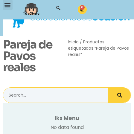
0
Tu cuenta
Pareja de
Inicio
/ Productos
etiquetados “Pareja de Pavos
Pavos
reales”
reales
Iks Menu
No data found