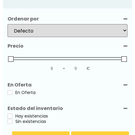
Ordenar por
Sort Products
Precio
-
€
Minimum Price
Maximum Price
En Oferta
En Oferta
Estado del inventario
Hay existencias
Sin existencias