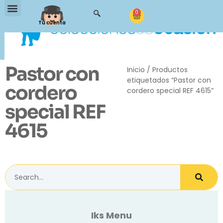
0
Tu cuenta
Pastor con
Inicio
/ Productos
etiquetados “Pastor con
cordero
cordero special REF 4615”
special REF
4615
Iks Menu