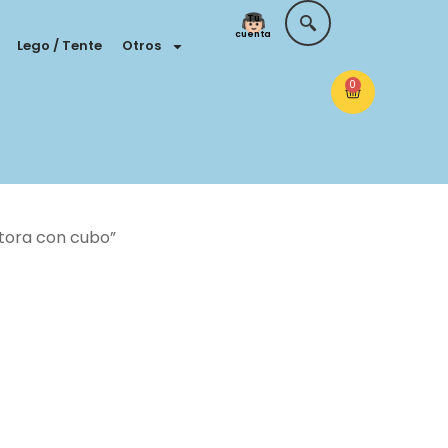
Tu
cuenta
Lego / Tente
Otros
0
tora con cubo”