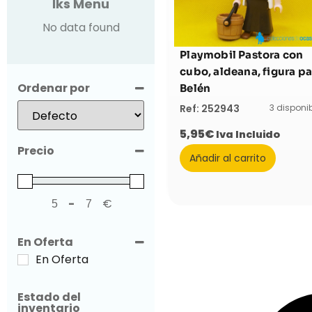
Iks Menu
No data found
Playmobil Pastora con
cubo, aldeana, figura pa
Ordenar por
Belén
Sort Products
3 disponi
Ref: 252943
5,95
€
Iva Incluido
Precio
Añadir al carrito
-
€
Minimum Price
Maximum Price
En Oferta
En Oferta
Estado del
inventario