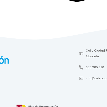
Calle Ciudad R
Albacete
655 965 980
info@colecci