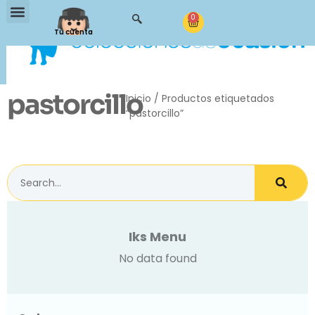
0
Tu cuenta
pastorcillo
Inicio
/ Productos etiquetados
“pastorcillo”
Iks Menu
No data found