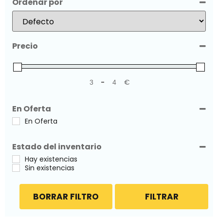
Ordenar por
Sort Products
Precio
-
€
Minimum Price
Maximum Price
En Oferta
En Oferta
Estado del inventario
Hay existencias
Sin existencias
BORRAR FILTRO
FILTRAR