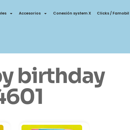
les
Accesorios
Conexión system X
Clicks / Famobil
y birthday
 4601