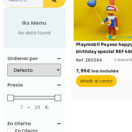
Iks Menu
No data found
Playmobil Payaso happ
birthday special REF 46
Ordenar por
2 disponi
Ref: 260344
Sort Products
7,95
€
Iva Incluido
Añadir al carrito
Precio
-
€
Minimum Price
Maximum Price
En Oferta
En Oferta