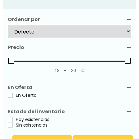
Ordenar por
Sort Products
Precio
-
€
Minimum Price
Maximum Price
En Oferta
En Oferta
Estado del inventario
Hay existencias
Sin existencias