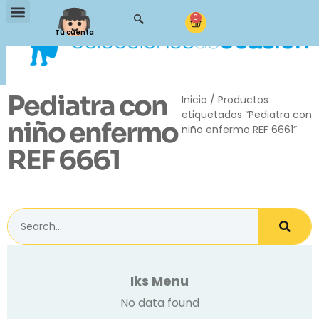
0
Tu cuenta
Pediatra con
Inicio
/ Productos
etiquetados “Pediatra con
niño enfermo
niño enfermo REF 6661”
REF 6661
Iks Menu
No data found