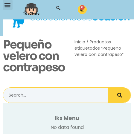
0
Tu cuenta
Pequeño
Inicio
/ Productos
etiquetados “Pequeño
velero con
velero con contrapeso”
contrapeso
Iks Menu
No data found