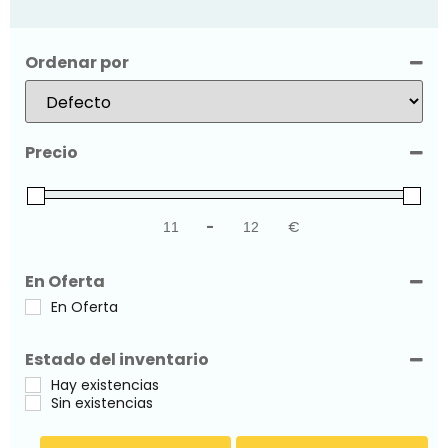
Ordenar por
Sort Products
Precio
-
€
Minimum Price
Maximum Price
En Oferta
En Oferta
Estado del inventario
Hay existencias
Sin existencias