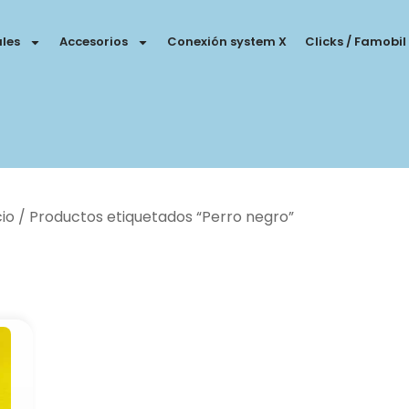
les
Accesorios
Conexión system X
Clicks / Famobil
cio
/ Productos etiquetados “Perro negro”