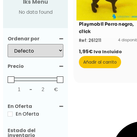
Iks Menu
No data found
Playmobil Perro negro,
click
Ordenar por
4 disponi
Ref: 261211
Sort Products
1,95
€
Iva Incluido
Añadir al carrito
Precio
-
€
Minimum Price
Maximum Price
En Oferta
En Oferta
Estado del
inventario