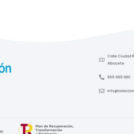
Calle Ciudad R
Albacete
655 965 980
info@colecci