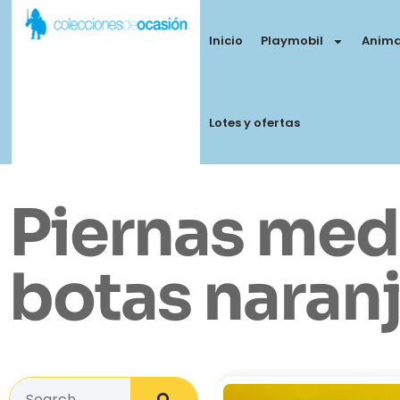
Inicio
Playmobil
Anima
Lotes y ofertas
Piernas med
botas naran