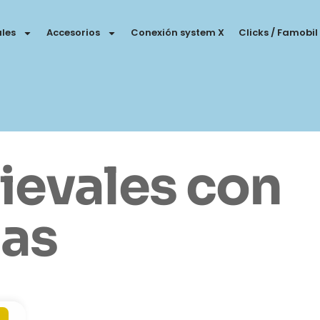
les
Accesorios
Conexión system X
Clicks / Famobil
ievales con
jas