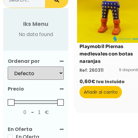
Iks Menu
No data found
Playmobil Piernas
medievales con botas
Ordenar por
naranjas
Sort Products
9 disponi
Ref: 260311
0,60
€
Iva Incluido
Precio
Añadir al carrito
-
€
Minimum Price
Maximum Price
En Oferta
En Oferta