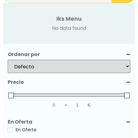
Iks Menu
No data found
Ordenar por
Sort Products
Precio
-
€
Minimum Price
Maximum Price
En Oferta
En Oferta