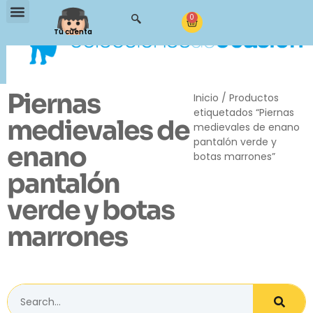
0
Tu cuenta
Piernas
Inicio
/ Productos
etiquetados “Piernas
medievales de
medievales de enano
pantalón verde y
enano
botas marrones”
pantalón
verde y botas
marrones