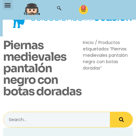
0
Tu cuenta
Piernas
Inicio
/ Productos
etiquetados “Piernas
medievales
medievales pantalón
negro con botas
pantalón
doradas”
negro con
botas doradas