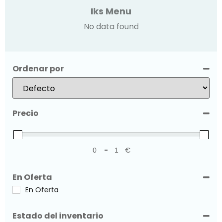
Iks Menu
No data found
Ordenar por
Sort Products
Precio
-
€
Minimum Price
Maximum Price
En Oferta
En Oferta
Estado del inventario