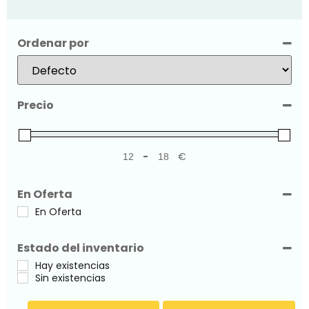
Ordenar por
Sort Products
Precio
-
€
Minimum Price
Maximum Price
En Oferta
En Oferta
Estado del inventario
Hay existencias
Sin existencias