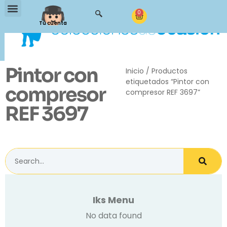
0
Tu cuenta
Pintor con
Inicio
/ Productos
etiquetados “Pintor con
compresor
compresor REF 3697”
REF 3697
Iks Menu
No data found