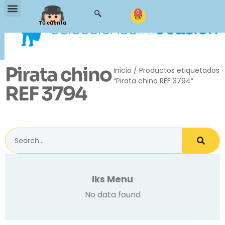
0
Tu cuenta
Pirata chino
Inicio
/ Productos etiquetados
“Pirata chino REF 3794”
REF 3794
Iks Menu
No data found