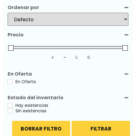
Ordenar por
Sort Products
Precio
-
€
Minimum Price
Maximum Price
En Oferta
En Oferta
Estado del inventario
Hay existencias
Sin existencias
BORRAR FILTRO
FILTRAR