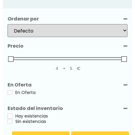
Ordenar por
Sort Products
Precio
-
€
Minimum Price
Maximum Price
En Oferta
En Oferta
Estado del inventario
Hay existencias
Sin existencias