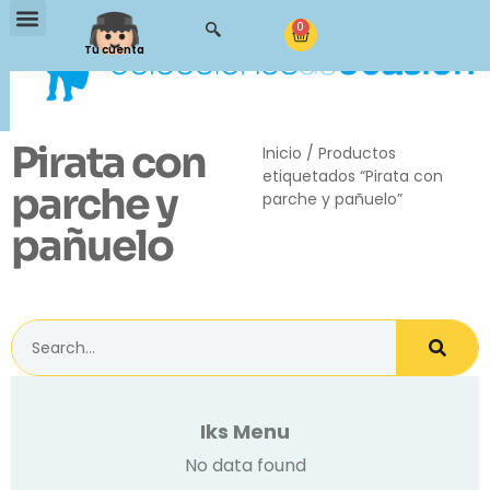
0
Tu cuenta
Pirata con
Inicio
/ Productos
etiquetados “Pirata con
parche y
parche y pañuelo”
pañuelo
Iks Menu
No data found