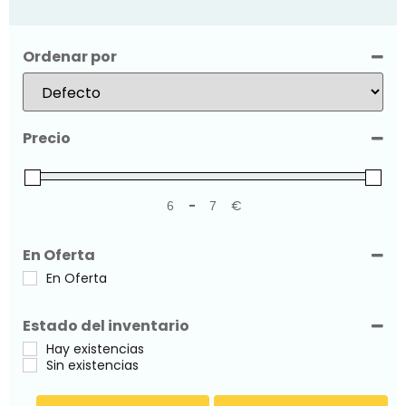
Ordenar por
Sort Products
Precio
-
€
Minimum Price
Maximum Price
En Oferta
En Oferta
Estado del inventario
Hay existencias
Sin existencias