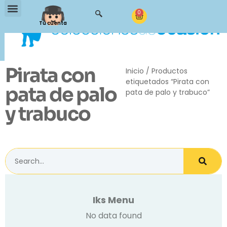
0
Tu cuenta
Pirata con
Inicio
/ Productos
etiquetados “Pirata con
pata de palo
pata de palo y trabuco”
y trabuco
Iks Menu
No data found