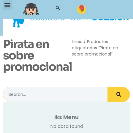
0
Tu cuenta
Pirata en
Inicio
/ Productos
etiquetados “Pirata en
sobre
sobre promocional”
promocional
Iks Menu
No data found