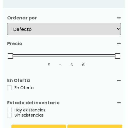
Ordenar por
Sort Products
Precio
-
€
Minimum Price
Maximum Price
En Oferta
En Oferta
Estado del inventario
Hay existencias
Sin existencias