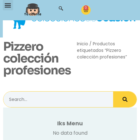
0
Tu cuenta
Pizzero
Inicio
/ Productos
etiquetados “Pizzero
colección
colección profesiones”
profesiones
Iks Menu
No data found