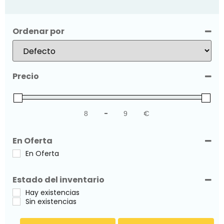
Ordenar por
Sort Products
Precio
-
€
Minimum Price
Maximum Price
En Oferta
En Oferta
Estado del inventario
Hay existencias
Sin existencias