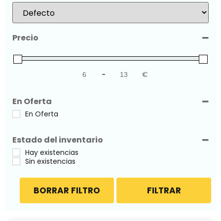
Sort Products
Precio
-
€
Minimum Price
Maximum Price
En Oferta
En Oferta
Estado del inventario
Hay existencias
Sin existencias
BORRAR FILTRO
FILTRAR