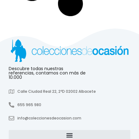
Leer más
Playmobil Marco Polo
2 disponibles
Ref: 231115
12,95
€
Iva Incluido