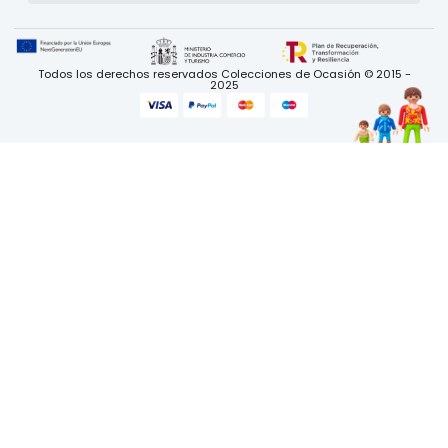
Añadir al carrito
Playmobil Guerrero indio con arco, colección
Planeta
3 disponibles
Ref: 223085
7,95
€
Iva Incluido