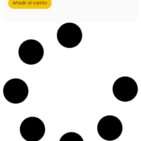
Añadir al carrito
Playmobil Arquero Samurai, colección Planeta
Sin existencias
Ref: 240983
6,50
€
Iva Incluido