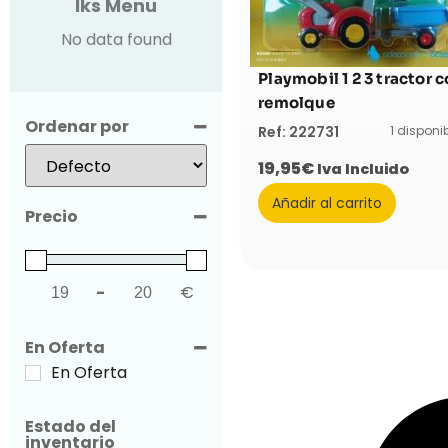
Iks Menu
No data found
Playmobil 1 2 3 tractor 
remolque
Ordenar por
1 disponi
Ref: 222731
Sort Products
19,95
€
Iva Incluido
Añadir al carrito
Precio
-
€
Minimum Price
Maximum Price
En Oferta
En Oferta
Estado del
inventario