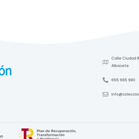
Calle Ciudad R
Albacete
655 965 980
info@colecci