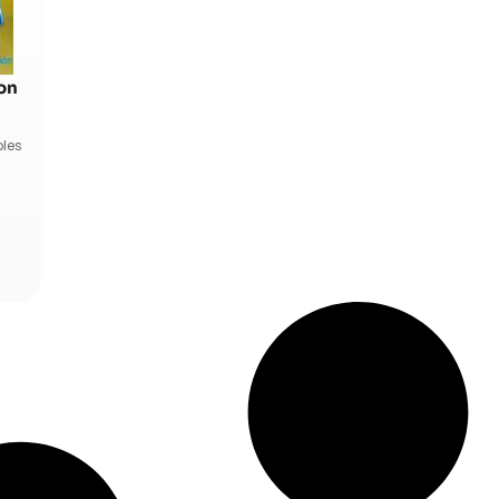
con
bles