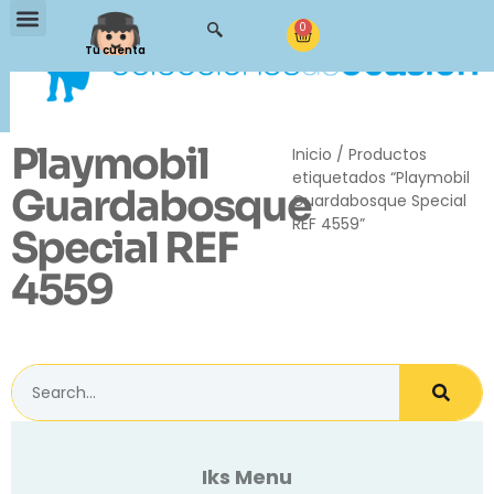
0
Tu cuenta
Playmobil
Inicio
/ Productos
etiquetados “Playmobil
Guardabosque
Guardabosque Special
REF 4559”
Special REF
4559
Iks Menu