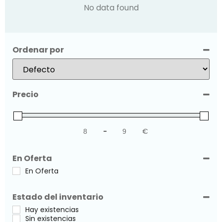
No data found
Ordenar por
Sort Products
Precio
-
€
Minimum Price
Maximum Price
En Oferta
En Oferta
Estado del inventario
Hay existencias
Sin existencias