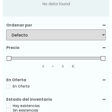
No data found
Ordenar por
Sort Products
Precio
-
€
Minimum Price
Maximum Price
En Oferta
En Oferta
Estado del inventario
Hay existencias
Sin existencias