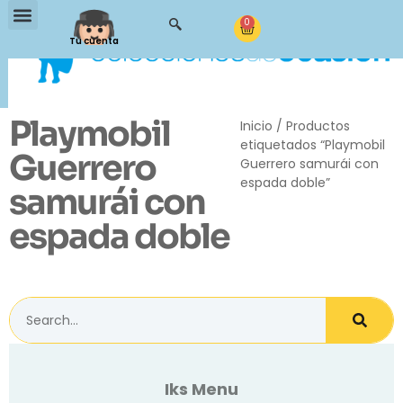
0
Tu cuenta
Playmobil
Inicio
/ Productos
etiquetados “Playmobil
Guerrero
Guerrero samurái con
espada doble”
samurái con
espada doble
Iks Menu