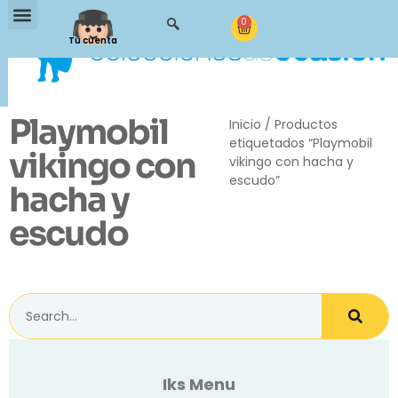
0
Tu cuenta
Playmobil
Inicio
/ Productos
etiquetados “Playmobil
vikingo con
vikingo con hacha y
escudo”
hacha y
escudo
Iks Menu