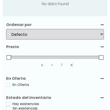
No data found
Ordenar por
Sort Products
Precio
-
€
Minimum Price
Maximum Price
En Oferta
En Oferta
Estado del inventario
Hay existencias
Sin existencias