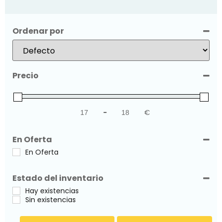
Ordenar por
Sort Products
Precio
-
€
Minimum Price
Maximum Price
En Oferta
En Oferta
Estado del inventario
Hay existencias
Sin existencias