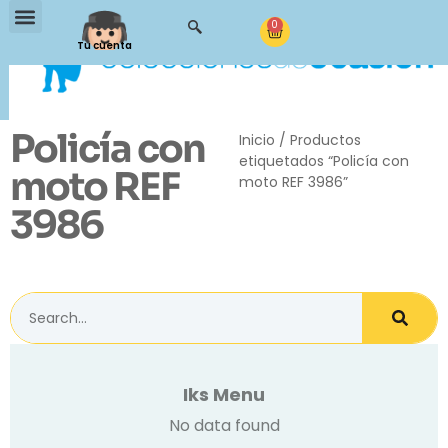
0
Tu cuenta
Policía con
Inicio
/ Productos
etiquetados “Policía con
moto REF
moto REF 3986”
3986
Iks Menu
No data found