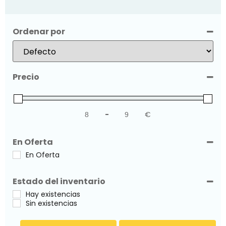
Ordenar por
Sort Products
Precio
-
€
Minimum Price
Maximum Price
En Oferta
En Oferta
Estado del inventario
Hay existencias
Sin existencias