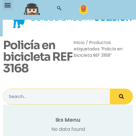
0
Tu cuenta
Policía en
Inicio
/ Productos
etiquetados “Policía en
bicicleta REF
bicicleta REF 3168”
3168
Iks Menu
No data found