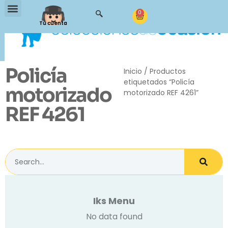
0
Tu cuenta
Policía
Inicio
/ Productos
etiquetados “Policía
motorizado
motorizado REF 4261”
REF 4261
Iks Menu
No data found