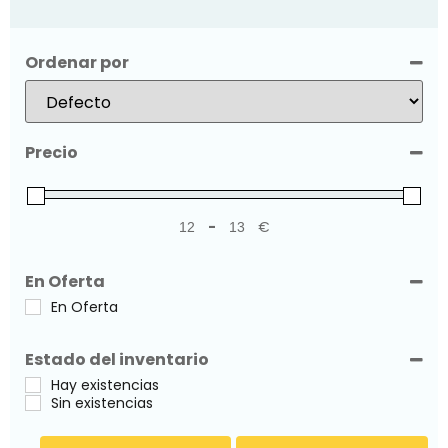
Ordenar por
Sort Products
Precio
-
€
Minimum Price
Maximum Price
En Oferta
En Oferta
Estado del inventario
Hay existencias
Sin existencias