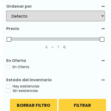
Ordenar por
Sort Products
Precio
-
€
Minimum Price
Maximum Price
En Oferta
En Oferta
Estado del inventario
Hay existencias
Sin existencias
BORRAR FILTRO
FILTRAR