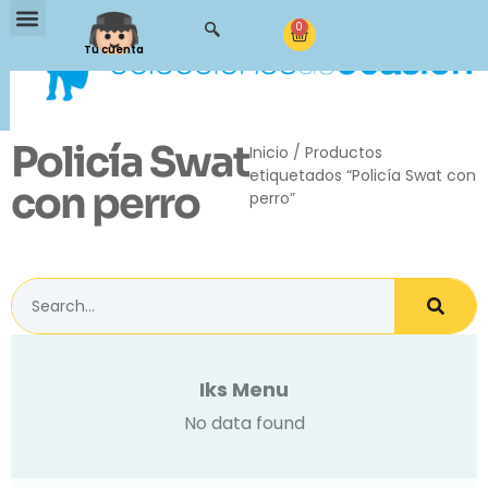
0
Tu cuenta
Policía Swat
Inicio
/ Productos
etiquetados “Policía Swat con
con perro
perro”
Iks Menu
No data found