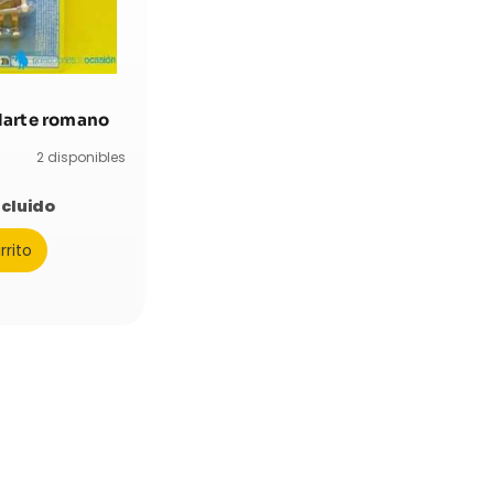
darte romano
2 disponibles
ncluido
rrito