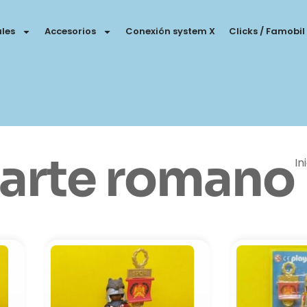
les
Accesorios
Conexión system X
Clicks / Famobil
arte romano
In