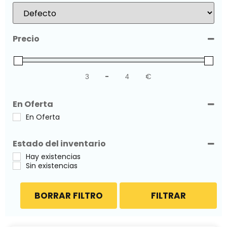
Sort Products
Precio
-
€
Minimum Price
Maximum Price
En Oferta
En Oferta
Estado del inventario
Hay existencias
Sin existencias
BORRAR FILTRO
FILTRAR