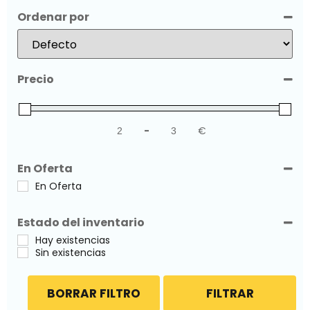
Ordenar por
Sort Products
Precio
-
€
Minimum Price
Maximum Price
En Oferta
En Oferta
Estado del inventario
Hay existencias
Sin existencias
BORRAR FILTRO
FILTRAR