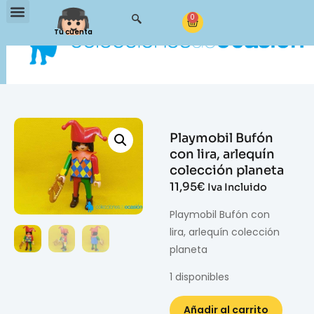
0
Tu cuenta
Playmobil Bufón
con lira, arlequín
colección planeta
11,95
€
Iva Incluido
Playmobil Bufón con
lira, arlequín colección
planeta
1 disponibles
Añadir al carrito