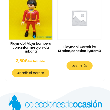
Playmobil Mujer bombera
Playmobil Cartel Fire
con uniforme rojo, vida
Station, conexion System X
urbana
2,50
€
Iva Incluido
Leer más
Añadir al carrito