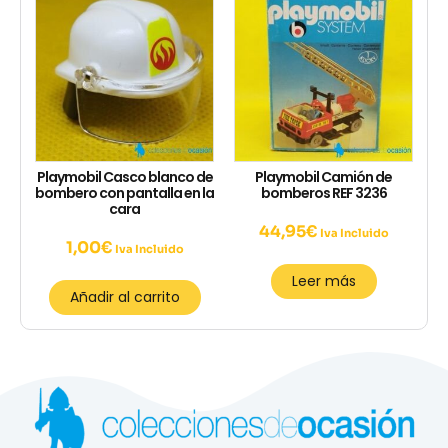
Playmobil Casco blanco de
Playmobil Camión de
bombero con pantalla en la
bomberos REF 3236
cara
44,95
€
Iva Incluido
1,00
€
Iva Incluido
Leer más
Añadir al carrito