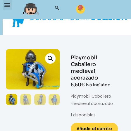
0
Tu cuenta
Playmobil
Caballero
medieval
acorazado
5,50
€
Iva Incluido
Playmobil Caballero
medieval acorazado
1 disponibles
Añadir al carrito